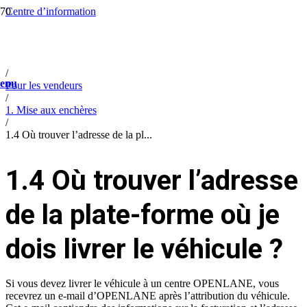
Centre d’information
/
Help
/
FAQ
/
enu
Pour les vendeurs
/
1. Mise aux enchères
/
1.4 Où trouver l’adresse de la pl...
1.4 Où trouver l’adresse
de la plate-forme où je
dois livrer le véhicule ?
Si vous devez livrer le véhicule à un centre OPENLANE, vous
recevrez un e-mail d’OPENLANE après l’attribution du véhicule.