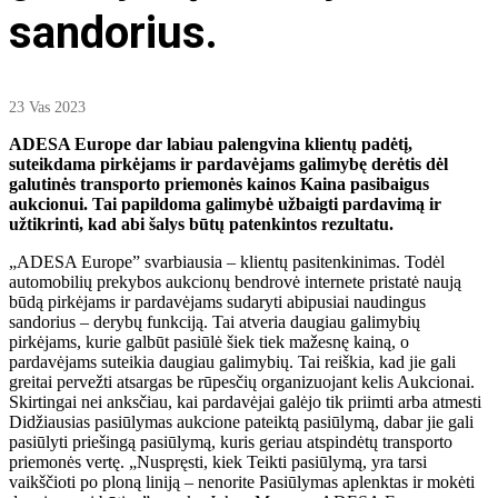
sandorius.
23 Vas 2023
ADESA Europe dar labiau palengvina klientų padėtį,
suteikdama pirkėjams ir pardavėjams galimybę derėtis dėl
galutinės transporto priemonės kainos Kaina pasibaigus
aukcionui. Tai papildoma galimybė užbaigti pardavimą ir
užtikrinti, kad abi šalys būtų patenkintos rezultatu.
„ADESA Europe” svarbiausia – klientų pasitenkinimas. Todėl
automobilių prekybos aukcionų bendrovė internete pristatė naują
būdą pirkėjams ir pardavėjams sudaryti abipusiai naudingus
sandorius – derybų funkciją. Tai atveria daugiau galimybių
pirkėjams, kurie galbūt pasiūlė šiek tiek mažesnę kainą, o
pardavėjams suteikia daugiau galimybių. Tai reiškia, kad jie gali
greitai pervežti atsargas be rūpesčių organizuojant kelis Aukcionai.
Skirtingai nei anksčiau, kai pardavėjai galėjo tik priimti arba atmesti
Didžiausias pasiūlymas aukcione pateiktą pasiūlymą, dabar jie gali
pasiūlyti priešingą pasiūlymą, kuris geriau atspindėtų transporto
priemonės vertę. „Nuspręsti, kiek Teikti pasiūlymą, yra tarsi
vaikščioti po ploną liniją – nenorite Pasiūlymas aplenktas ir mokėti