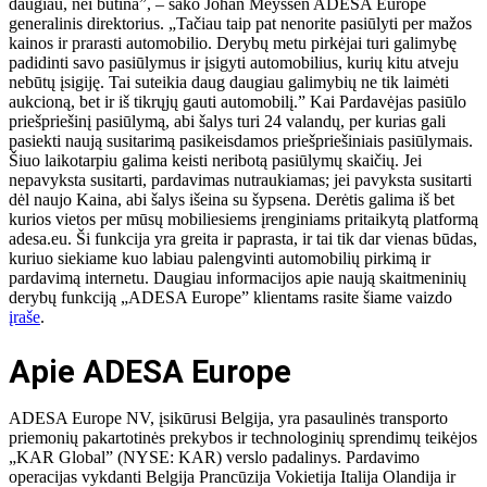
daugiau, nei būtina”, – sako Johan Meyssen ADESA Europe
generalinis direktorius. „Tačiau taip pat nenorite pasiūlyti per mažos
kainos ir prarasti automobilio. Derybų metu pirkėjai turi galimybę
padidinti savo pasiūlymus ir įsigyti automobilius, kurių kitu atveju
nebūtų įsigiję. Tai suteikia daug daugiau galimybių ne tik laimėti
aukcioną, bet ir iš tikrųjų gauti automobilį.” Kai Pardavėjas pasiūlo
priešpriešinį pasiūlymą, abi šalys turi 24 valandų, per kurias gali
pasiekti naują susitarimą pasikeisdamos priešpriešiniais pasiūlymais.
Šiuo laikotarpiu galima keisti neribotą pasiūlymų skaičių. Jei
nepavyksta susitarti, pardavimas nutraukiamas; jei pavyksta susitarti
dėl naujo Kaina, abi šalys išeina su šypsena. Derėtis galima iš bet
kurios vietos per mūsų mobiliesiems įrenginiams pritaikytą platformą
adesa.eu. Ši funkcija yra greita ir paprasta, ir tai tik dar vienas būdas,
kuriuo siekiame kuo labiau palengvinti automobilių pirkimą ir
pardavimą internetu. Daugiau informacijos apie naują skaitmeninių
derybų funkciją „ADESA Europe” klientams rasite šiame vaizdo
įraše
.
Apie ADESA Europe
ADESA Europe NV, įsikūrusi Belgija, yra pasaulinės transporto
priemonių pakartotinės prekybos ir technologinių sprendimų teikėjos
„KAR Global” (NYSE: KAR) verslo padalinys. Pardavimo
operacijas vykdanti Belgija Prancūzija Vokietija Italija Olandija ir