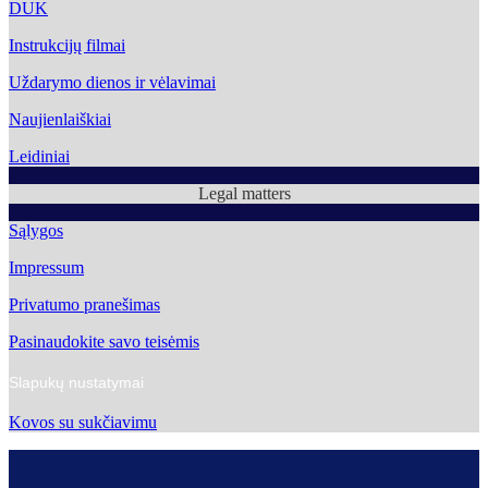
DUK
Instrukcijų filmai
Uždarymo dienos ir vėlavimai
Naujienlaiškiai
Leidiniai
Legal matters
Sąlygos
Impressum
Privatumo pranešimas
Pasinaudokite savo teisėmis
Slapukų nustatymai
Kovos su sukčiavimu