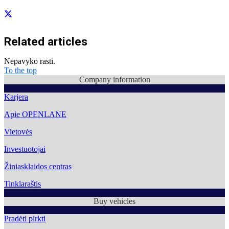
Related articles
Nepavyko rasti.
To the top
Company information
Karjera
Apie OPENLANE
Vietovės
Investuotojai
Žiniasklaidos centras
Tinklaraštis
Buy vehicles
Pradėti pirkti