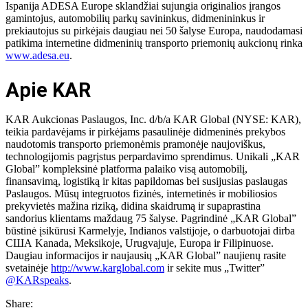
Ispanija ADESA Europe sklandžiai sujungia originalios įrangos
gamintojus, automobilių parkų savininkus, didmenininkus ir
prekiautojus su pirkėjais daugiau nei 50 šalyse Europa, naudodamasi
patikima internetine didmeninių transporto priemonių aukcionų rinka
www.adesa.eu
.
Apie KAR
KAR Aukcionas Paslaugos, Inc. d/b/a KAR Global (NYSE: KAR),
teikia pardavėjams ir pirkėjams pasaulinėje didmeninės prekybos
naudotomis transporto priemonėmis pramonėje naujoviškus,
technologijomis pagrįstus perpardavimo sprendimus. Unikali „KAR
Global” kompleksinė platforma palaiko visą automobilį,
finansavimą, logistiką ir kitas papildomas bei susijusias paslaugas
Paslaugos. Mūsų integruotos fizinės, internetinės ir mobiliosios
prekyvietės mažina riziką, didina skaidrumą ir supaprastina
sandorius klientams maždaug 75 šalyse. Pagrindinė „KAR Global”
būstinė įsikūrusi Karmelyje, Indianos valstijoje, o darbuotojai dirba
США Kanada, Meksikoje, Urugvajuje, Europa ir Filipinuose.
Daugiau informacijos ir naujausių „KAR Global” naujienų rasite
svetainėje
http://www.karglobal.com
ir sekite mus „Twitter”
@KARspeaks
.
Share: