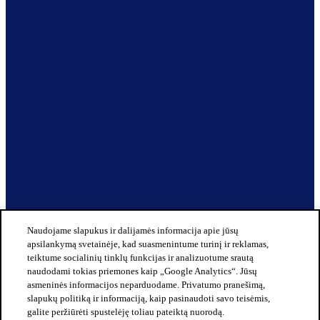
Naudojame slapukus ir dalijamės informacija apie jūsų
apsilankymą svetainėje, kad suasmenintume turinį ir reklamas,
teiktume socialinių tinklų funkcijas ir analizuotume srautą
naudodami tokias priemones kaip „Google Analytics“. Jūsų
asmeninės informacijos neparduodame. Privatumo pranešimą,
slapukų politiką ir informaciją, kaip pasinaudoti savo teisėmis,
galite peržiūrėti spustelėję toliau pateiktą nuorodą.