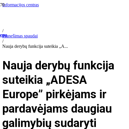
Informacijos centras
/
Company information
/
Media centre
/
enu
Pranešimas spaudai
/
Nauja derybų funkcija suteikia „A...
Nauja derybų funkcija
suteikia „ADESA
Europe” pirkėjams ir
pardavėjams daugiau
galimybių sudaryti