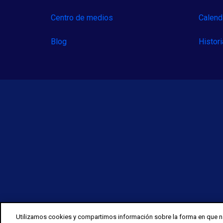
Centro de medios
Calend
Blog
Histor
Utilizamos cookies y compartimos información sobre la forma en que na
© 2025 OPENLANE. Todos los derechos