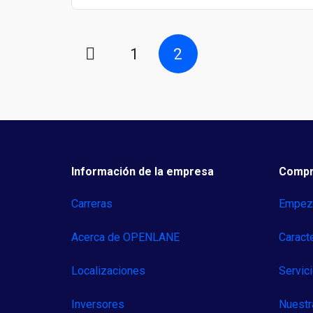
1
2
Información de la empresa
Compr
Carreras
Empeza
Acerca de OPENLANE
Caract
Localizaciones
Servic
Inversores
Nuestr