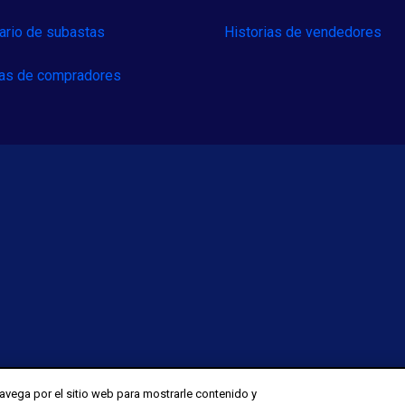
ario de subastas
Historias de vendedores
ias de compradores
vega por el sitio web para mostrarle contenido y