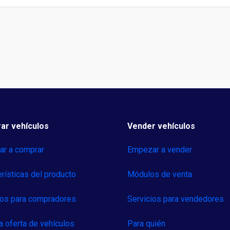
ar vehículos
Vender vehículos
r a comprar
Empezar a vender
erísticas del producto
Módulos de venta
ios para compradores
Servicios para vendedores
a oferta de vehículos
Para quién