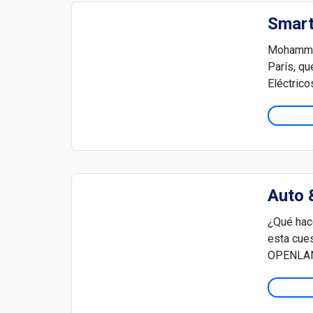
Smart
Mohammed
París, q
Eléctrico
Auto &
¿Qué hac
esta cues
OPENLANE