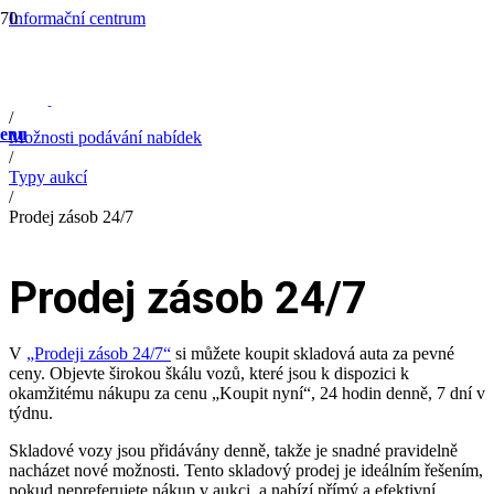
Informační centrum
/
Začněte kupovat
/
Nákup funkcí
/
enu
Možnosti podávání nabídek
/
Typy aukcí
/
Prodej zásob 24/7
Prodej zásob 24/7
V
„Prodeji zásob 24/7“
si můžete koupit skladová auta za pevné
ceny. Objevte širokou škálu vozů, které jsou k dispozici k
okamžitému nákupu za cenu „Koupit nyní“, 24 hodin denně, 7 dní v
týdnu.
Skladové vozy jsou přidávány denně, takže je snadné pravidelně
nacházet nové možnosti. Tento skladový prodej je ideálním řešením,
pokud nepreferujete nákup v aukci, a nabízí přímý a efektivní