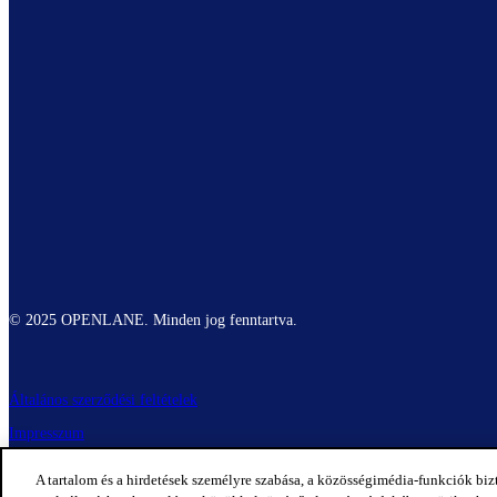
© 2025 OPENLANE. Minden jog fenntartva.
Általános szerződési feltételek
Impresszum
Adatvédelmi nyilatkozat
A tartalom és a hirdetések személyre szabása, a közösségimédia-funkciók biz