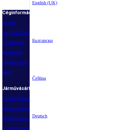
English (UK)
Céginformáció
Karrier
Az OPENLANE vállalatról
Български
Telephelyek
Befektetők
Sajtóközpont
Blog
Čeština
Járművásárlás
Termékjellemzők
Product features
Deutsch
Szolgáltatások vásárlóknak
Járműajánlataink