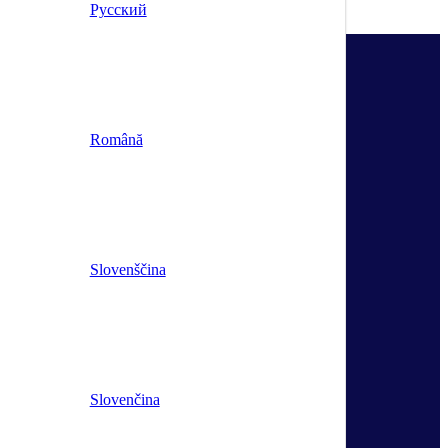
Русский
Română
Slovenščina
Slovenčina