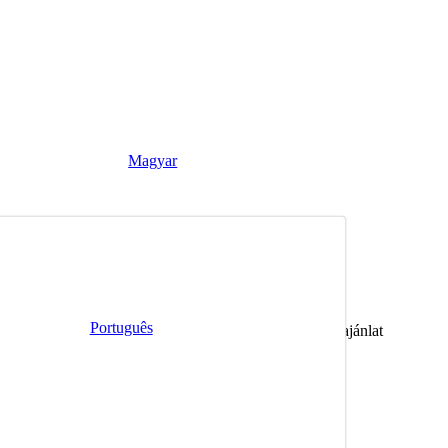
Magyar
 nélkül telik le?
Português
 még 24 óráig elfogadható. Ha nem történik semmi, az ajánlat