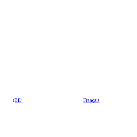
a 24 óra megállapodás
(BE)
Français
ik. Ha Ön vagy az eladó nem válaszol ezen időn belül, az utolsó ajánlat
t újra aukcióra bocsátja.