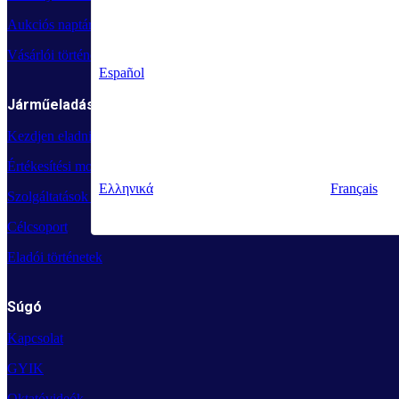
Aukciós naptár
Vásárlói történetek
Español
Járműeladás
Kezdjen eladni
Értékesítési modulok
Ελληνικά
Français
Szolgáltatások eladóknak
Célcsoport
Eladói történetek
Súgó
Kapcsolat
GYIK
Oktatóvideók