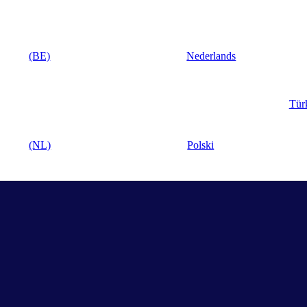
(BE)
Nederlands
Tür
(NL)
Polski