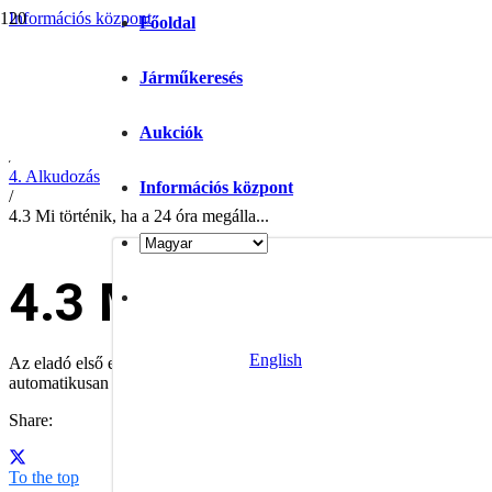
Információs központ
Főoldal
/
Help
/
Járműkeresés
FAQ
/
Aukciók
Vevők számára
/
4. Alkudozás
Információs központ
/
4.3 Mi történik, ha a 24 óra megálla...
4.3 Mi történik, ha 
English
Az eladó első ellenajánlatától kezdve 24 órás visszaszámlálás kezdőd
automatikusan elutasításra kerül, és az eladó dönthet úgy, hogy az autó
Share:
To the top