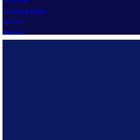
Zárónapok és késések
Hírlevelek
Értesítések