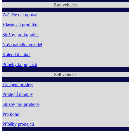
Buy vehicles
Začněte nakupovat
Vlastnosti produktu
Služby pro kupující
Naše nabídka vozidel
Kalendář aukcí
Příběhy kupujících
Sell vehicles
Zahájení prodeje
Prodejní moduly
Služby pro prodejce
Pro koho
Příběhy prodejců