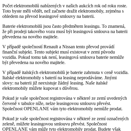
Počet elektromobilů nabízených v našich aukcích rok od roku roste.
Toto byste měli vědět, než začnete dražit elektromobily, zejména s
ohledem na převod leasingové smlouvy na baterii.
Baterie elektromobilů jsou často předmětem leasingu. To znamená,
že při prodeji takového vozu musí být leasingová smlouva na baterii
převedena na nového majitele.
V případě společností Renault a Nissan tento převod provádí
finanční subjekt. Tento subjekt musí existovat v zemi původu
vozidla. Pokud tomu tak není, leasingová smlouva baterie nemůže
být převedena na nového majitele.
V případě italských elektromobilů je baterie zahrnuta v ceně vozidla.
Italské elektromobily s baterií na leasing neprodáváme. Jinými
slovy: na baterii již neexistuje žádný leasing. Naše italské
elektromobily můžete kupovat s důvěrou.
Pokud je vaše společnost registrována v některé ze zemí uvedených
červeně v tabulce níže, nelze leasingovou smlouvu převést.
Společnost OPENLANE vám tyto elektromobily nemůže prodat.
Pokud je vaše společnost registrována v některé ze zemí označených
zeleně, můžete leasingovou smlouvu převést. Společnost
OPENLANE vám může tyto elektromobily prodat. Budete však