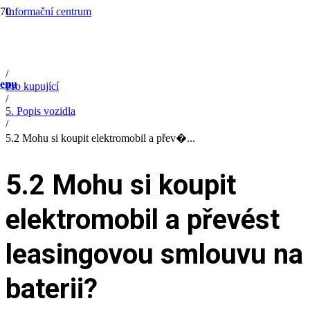
Informační centrum
/
Help
/
FAQ
/
enu
Pro kupující
/
5. Popis vozidla
/
5.2 Mohu si koupit elektromobil a přev�...
5.2 Mohu si koupit
elektromobil a převést
leasingovou smlouvu na
baterii?