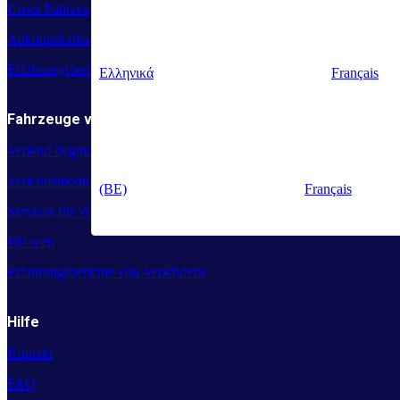
Unser Fahrzeugangebot
Auktionskalender
Erfahrungsberichte von Käufern
Ελληνικά
Français
Fahrzeuge verkaufen
Verkauf beginnen
Verkaufsmodule
(BE)
Français
Services für Verkäufer
Für wen
Erfahrungsberichte von Verkäufern
Hilfe
Kontakt
FAQ