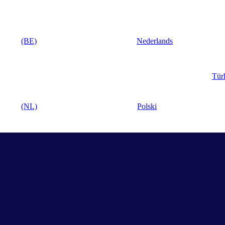
(BE)
Nederlands
Tür
(NL)
Polski