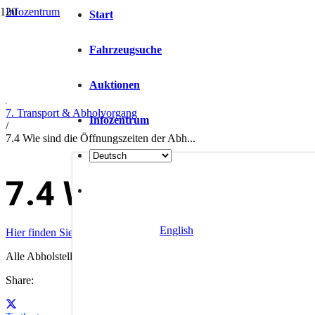
Infozentrum
Start
/
Help
/
Fahrzeugsuche
FAQ
/
Auktionen
Für Käufer
/
7. Transport & Abholvorgang
Infozentrum
/
7.4 Wie sind die Öffnungszeiten der Abh...
7.4 Wie sind die Öf
English
Hier finden Sie alle Abholstellen mit Postanschrift und Öffnungszeite
Alle Abholstellen (Hubs) sind samstags, sonntags und an Feiertagen g
Share: