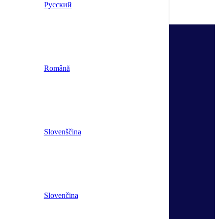
Русский
Română
Slovenščina
Slovenčina