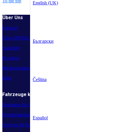
To the top
English (UK)
Über Uns
Karriere
Über OPENLANE
Български
Standorte
Investors
Medienzentrum
Blog
Čeština
Fahrzeuge kaufen
Beginnen Sie zu kaufen
Produktmerkmale
Español
Services für Käufer