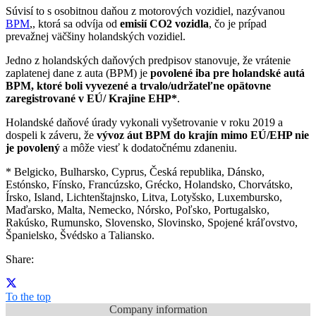
Súvisí to s osobitnou daňou z motorových vozidiel, nazývanou
BPM
,, ktorá sa odvíja od
emisií CO2 vozidla
, čo je prípad
prevažnej väčšiny holandských vozidiel.
Jedno z holandských daňových predpisov stanovuje, že vrátenie
zaplatenej dane z auta (BPM) je
povolené iba pre holandské autá
BPM, ktoré boli vyvezené a trvalo/udržateľne opätovne
zaregistrované v EÚ/ Krajine EHP*
.
Holandské daňové úrady vykonali vyšetrovanie v roku 2019 a
dospeli k záveru, že
vývoz áut BPM do krajín mimo EÚ/EHP nie
je povolený
a môže viesť k dodatočnému zdaneniu.
* Belgicko, Bulharsko, Cyprus, Česká republika, Dánsko,
Estónsko, Fínsko, Francúzsko, Grécko, Holandsko, Chorvátsko,
Írsko, Island, Lichtenštajnsko, Litva, Lotyšsko, Luxembursko,
Maďarsko, Malta, Nemecko, Nórsko, Poľsko, Portugalsko,
Rakúsko, Rumunsko, Slovensko, Slovinsko, Spojené kráľovstvo,
Španielsko, Švédsko a Taliansko.
Share:
To the top
Company information