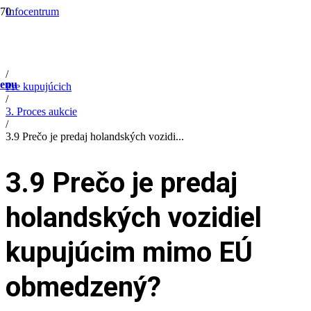
Infocentrum
/
Help
/
FAQ
/
enu
Pre kupujúcich
/
3. Proces aukcie
/
3.9 Prečo je predaj holandských vozidi...
3.9 Prečo je predaj
holandských vozidiel
kupujúcim mimo EÚ
obmedzený?