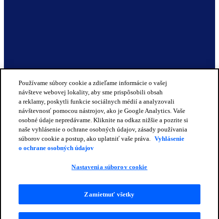
Používame súbory cookie a zdieľame informácie o vašej
návšteve webovej lokality, aby sme prispôsobili obsah
a reklamy, poskytli funkcie sociálnych médií a analyzovali
návštevnosť pomocou nástrojov, ako je Google Analytics. Vaše
osobné údaje nepredávame. Kliknite na odkaz nižšie a pozrite si
naše vyhlásenie o ochrane osobných údajov, zásady používania
súborov cookie a postup, ako uplatniť vaše práva.
Vyhlásenie
o ochrane osobných údajov
Nastavenia súborov cookie
Zamietnuť všetky
© 2025 OPENLANE. Všetky práva vyhradené.