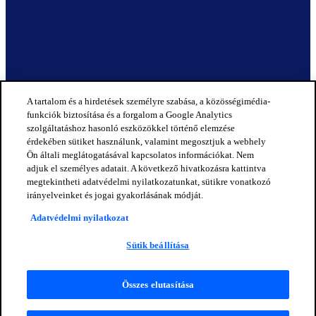
A tartalom és a hirdetések személyre szabása, a közösségimédia-
funkciók biztosítása és a forgalom a Google Analytics
szolgáltatáshoz hasonló eszközökkel történő elemzése
érdekében sütiket használunk, valamint megosztjuk a webhely
Ön általi meglátogatásával kapcsolatos információkat. Nem
adjuk el személyes adatait. A következő hivatkozásra kattintva
megtekintheti adatvédelmi nyilatkozatunkat, sütikre vonatkozó
irányelveinket és jogai gyakorlásának módját.
Adatvédelmi nyilatkozat
Sütik beállítása
Összes elutasítása
© 2025 OPENLANE. Minden jog fenntartva.