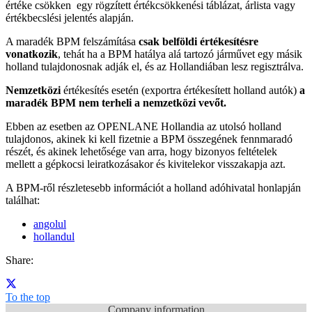
értéke csökken egy rögzített értékcsökkenési táblázat, árlista vagy
értékbecslési jelentés alapján.
A maradék BPM felszámítása
csak belföldi értékesítésre
vonatkozik
, tehát ha a BPM hatálya alá tartozó járművet egy másik
holland tulajdonosnak adják el, és az Hollandiában lesz regisztrálva.
Nemzetközi
értékesítés esetén (exportra értékesített holland autók)
a
maradék BPM nem terheli a nemzetközi vevőt.
Ebben az esetben az OPENLANE Hollandia az utolsó holland
tulajdonos, akinek ki kell fizetnie a BPM összegének fennmaradó
részét, és akinek lehetősége van arra, hogy bizonyos feltételek
mellett a gépkocsi leiratkozásakor és kivitelekor visszakapja azt.
A BPM-ről részletesebb információt a holland adóhivatal honlapján
találhat:
angolul
hollandul
Share:
To the top
Company information