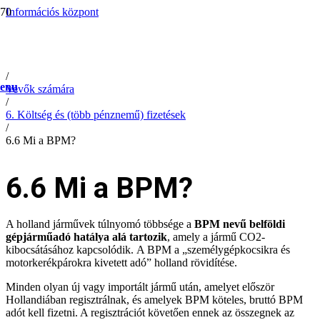
Információs központ
/
Help
/
FAQ
/
enu
Vevők számára
/
6. Költség és (több pénznemű) fizetések
/
6.6 Mi a BPM?
6.6 Mi a BPM?
A holland járművek túlnyomó többsége a
BPM nevű belföldi
gépjárműadó hatálya alá tartozik
, amely a jármű CO2-
kibocsátásához kapcsolódik. A BPM a „személygépkocsikra és
motorkerékpárokra kivetett adó” holland rövidítése.
Minden olyan új vagy importált jármű után, amelyet először
Hollandiában regisztrálnak, és amelyek BPM köteles, bruttó BPM
adót kell fizetni. A regisztrációt követően ennek az összegnek az