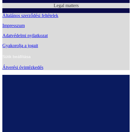
Legal matters
Általános szerződési feltételek
Impresszum
Adatvédelmi nyilatkozat
Gyakorolja a jogait
Sütik beállítása
Átverési óvintézkedés