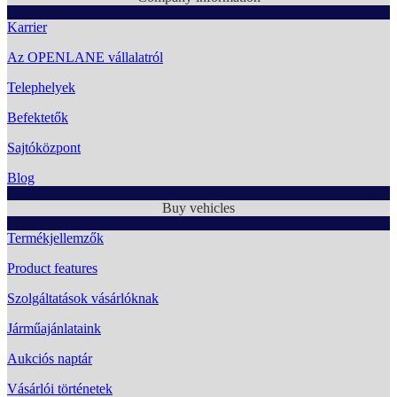
Karrier
Az OPENLANE vállalatról
Telephelyek
Befektetők
Sajtóközpont
Blog
Buy vehicles
Termékjellemzők
Product features
Szolgáltatások vásárlóknak
Járműajánlataink
Aukciós naptár
Vásárlói történetek