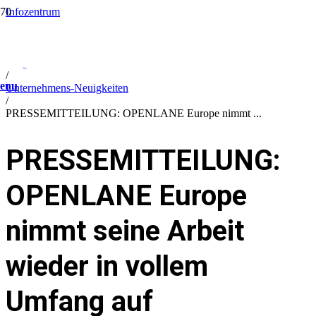
Infozentrum
/
Company information
/
Blog
/
enu
Unternehmens-Neuigkeiten
/
PRESSEMITTEILUNG: OPENLANE Europe nimmt ...
PRESSEMITTEILUNG:
OPENLANE Europe
nimmt seine Arbeit
wieder in vollem
Umfang auf