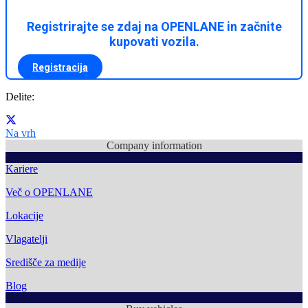
Registrirajte se zdaj na OPENLANE in začnite
kupovati vozila.
Registracija
Delite:
Na vrh
Company information
Kariere
Več o OPENLANE
Lokacije
Vlagatelji
Središče za medije
Blog