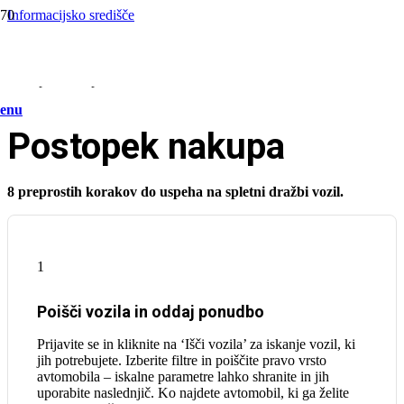
Informacijsko središče
/
Začnite nakupovati
/
Postopek nakupa
enu
Postopek nakupa
8 preprostih korakov do uspeha na spletni dražbi vozil.
1
Poišči vozila in oddaj ponudbo
Prijavite se in kliknite na ‘Išči vozila’ za iskanje vozil, ki
jih potrebujete. Izberite filtre in poiščite pravo vrsto
avtomobila – iskalne parametre lahko shranite in jih
uporabite naslednjič. Ko najdete avtomobil, ki ga želite