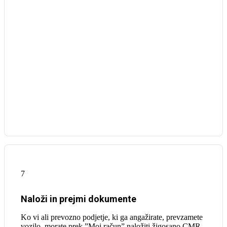
7
Naloži in prejmi dokumente
Ko vi ali prevozno podjetje, ki ga angažirate, prevzamete
vozilo, morate prek ”Moj račun” naložiti žigosano CMR