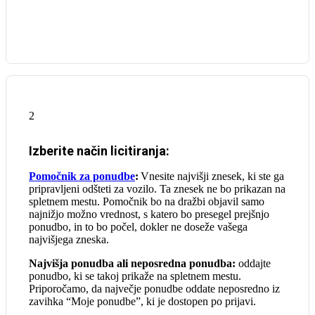
2
Izberite način licitiranja:
Pomočnik za ponudbe
:
Vnesite najvišji znesek, ki ste ga
pripravljeni odšteti za vozilo. Ta znesek ne bo prikazan na
spletnem mestu. Pomočnik bo na dražbi objavil samo
najnižjo možno vrednost, s katero bo presegel prejšnjo
ponudbo, in to bo počel, dokler ne doseže vašega
najvišjega zneska.
Najvišja ponudba ali neposredna ponudba:
oddajte
ponudbo, ki se takoj prikaže na spletnem mestu.
Priporočamo, da največje ponudbe oddate neposredno iz
zavihka “Moje ponudbe”, ki je dostopen po prijavi.