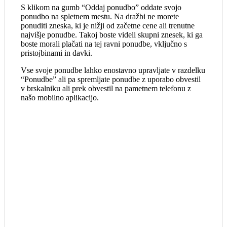
S klikom na gumb “Oddaj ponudbo” oddate svojo
ponudbo na spletnem mestu. Na dražbi ne morete
ponuditi zneska, ki je nižji od začetne cene ali trenutne
najvišje ponudbe. Takoj boste videli skupni znesek, ki ga
boste morali plačati na tej ravni ponudbe, vključno s
pristojbinami in davki.
Vse svoje ponudbe lahko enostavno upravljate v razdelku
“Ponudbe” ali pa spremljate ponudbe z uporabo obvestil
v brskalniku ali prek obvestil na pametnem telefonu z
našo mobilno aplikacijo.