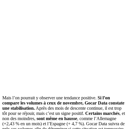
Mais l’on pourrait y observer une tendance positive.
Si l’
on
compare les volumes à ceux de novembre,
Gocar
Data
constate
une stabilisation
.
Après des mois de descente continue, il est trop
tôt pour se réjouir, mais c’est un signe positif.
Certains marchés
, et
non des moindres,
sont même en hausse
, comme l’Allemagne
(+2,43 % en un mois) et l’Espagne (+ 4,7 %).
Gocar
Data
suivra de
près ces volumes
afin de déterminer si cette situation est temporaire