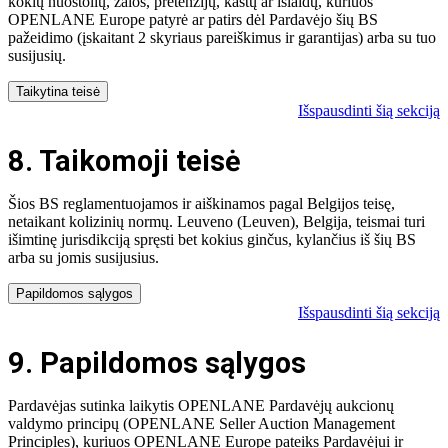
kokių nuostolių, žalos, pretenzijų, kaštų ar išlaidų, kuriuos
OPENLANE Europe patyrė ar patirs dėl Pardavėjo šių BS
pažeidimo (įskaitant 2 skyriaus pareiškimus ir garantijas) arba su tuo
susijusių.
Taikytina teisė
Išspausdinti šią sekciją
8. Taikomoji teisė
Šios BS reglamentuojamos ir aiškinamos pagal Belgijos teisę,
netaikant kolizinių normų. Leuveno (Leuven), Belgija, teismai turi
išimtinę jurisdikciją spręsti bet kokius ginčus, kylančius iš šių BS
arba su jomis susijusius.
Papildomos sąlygos
Išspausdinti šią sekciją
9. Papildomos sąlygos
Pardavėjas sutinka laikytis OPENLANE Pardavėjų aukcionų
valdymo principų (OPENLANE Seller Auction Management
Principles), kuriuos OPENLANE Europe pateiks Pardavėjui ir