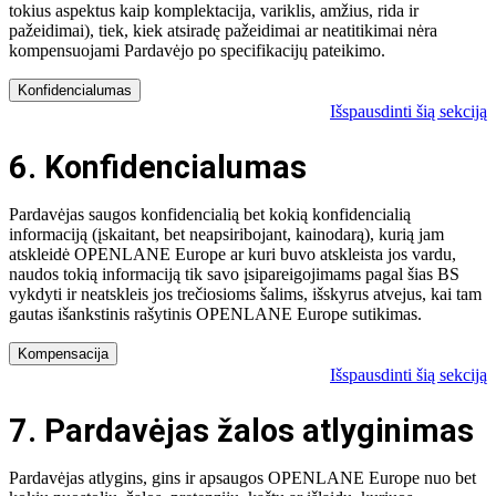
tokius aspektus kaip komplektacija, variklis, amžius, rida ir
pažeidimai), tiek, kiek atsiradę pažeidimai ar neatitikimai nėra
kompensuojami Pardavėjo po specifikacijų pateikimo.
Konfidencialumas
Išspausdinti šią sekciją
6. Konfidencialumas
Pardavėjas saugos konfidencialią bet kokią konfidencialią
informaciją (įskaitant, bet neapsiribojant, kainodarą), kurią jam
atskleidė OPENLANE Europe ar kuri buvo atskleista jos vardu,
naudos tokią informaciją tik savo įsipareigojimams pagal šias BS
vykdyti ir neatskleis jos trečiosioms šalims, išskyrus atvejus, kai tam
gautas išankstinis rašytinis OPENLANE Europe sutikimas.
Kompensacija
Išspausdinti šią sekciją
7. Pardavėjas žalos atlyginimas
Pardavėjas atlygins, gins ir apsaugos OPENLANE Europe nuo bet