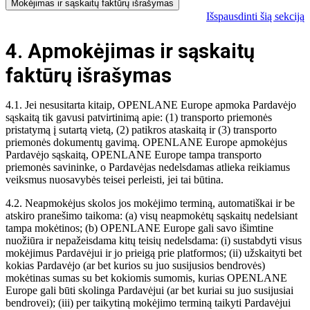
Mokėjimas ir sąskaitų faktūrų išrašymas
Išspausdinti šią sekciją
4. Apmokėjimas ir sąskaitų
faktūrų išrašymas
4.1. Jei nesusitarta kitaip, OPENLANE Europe apmoka Pardavėjo
sąskaitą tik gavusi patvirtinimą apie: (1) transporto priemonės
pristatymą į sutartą vietą, (2) patikros ataskaitą ir (3) transporto
priemonės dokumentų gavimą. OPENLANE Europe apmokėjus
Pardavėjo sąskaitą, OPENLANE Europe tampa transporto
priemonės savininke, o Pardavėjas nedelsdamas atlieka reikiamus
veiksmus nuosavybės teisei perleisti, jei tai būtina.
4.2. Neapmokėjus skolos jos mokėjimo terminą, automatiškai ir be
atskiro pranešimo taikoma: (a) visų neapmokėtų sąskaitų nedelsiant
tampa mokėtinos; (b) OPENLANE Europe gali savo išimtine
nuožiūra ir nepažeisdama kitų teisių nedelsdama: (i) sustabdyti visus
mokėjimus Pardavėjui ir jo prieigą prie platformos; (ii) užskaityti bet
kokias Pardavėjo (ar bet kurios su juo susijusios bendrovės)
mokėtinas sumas su bet kokiomis sumomis, kurias OPENLANE
Europe gali būti skolinga Pardavėjui (ar bet kuriai su juo susijusiai
bendrovei); (iii) per taikytiną mokėjimo terminą taikyti Pardavėjui