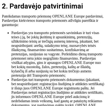
2. Pardavėjo patvirtinimai
Pateikdamas transporto priemonę OPENLANE Europe pardavimui,
Pardavėjas kiekvienos transporto priemonės atžvilgiu pareiškia ir
garantuoja:
Pardavėjas yra transporto priemonės savininkas ir turi visas
teises į ją, be jokių įkeitimų ir apsunkinimų, pretenzijų,
užtikrinimo teisių ar trečiųjų asmenų interesų, įskaitant, bet
neapsiribojant: areštą, sulaikymo teisę, nuosavybės teisės
išlaikymą, finansavimo susitarimus, konfiskavimą ar
pretenzijas, susijusias su vagyste. Perleidimo dieną transporto
priemonei nėra jokio negrąžinto finansavimo. Pardavėjas
visiškai atlygins, gins ir apsaugos OPENLANE Europe nuo
bet kokių nuostolių, žalos, pretenzijų, kaštų ar išlaidų,
kylančių iš arba susijusių su bet kokia trečiojo asmens
pretenzija dėl Transporto priemonės;
Pardavėjas turi transporto priemonės dokumentus (įskaitant,
bet neapsiribojant: registracijos liudijimą ir atitikties sertifikatą)
ir išsiųs juos OPENLANE Europe registruotu paštu. Jei
Pardavėjas neturi registracijos liudijimo ar atitikties sertifikato,
jis informuos OPENLANE Europe prieš aukcioną ir
nedelsdamas imsis veiksmų, kad gautų ar pataisytų reikiamus
dokumentus, jog pardavimas galėtų įvykti. OPENLANE