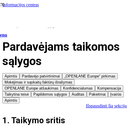
Informacijos centras
/
Teisiniai reikalai
/
Pardavėjams taikomos Sąlygos
enu
Pardavėjams taikomos
sąlygos
Apimtis
Pardavėjo patvirtinimai
„OPENLANE Europe“ pirkimas
Mokėjimas ir sąskaitų faktūrų išrašymas
OPENLANE Europe atšaukimas
Konfidencialumas
Kompensacija
Taikytina teisė
Papildomos sąlygos
Auditas
Pakeitmai
Įvairūs
Apimtis
Išspausdinti šią sekciją
1. Taikymo sritis