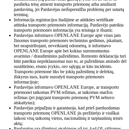
pasilieka teisę atmesti transporto priemonę arba anuliuoti
pardavimą, jei Pardavėjas neišsprendžia problemų per sutartą
terminą;
Informacija registracijos liudijime ar atitikties sertifikate
atitinka transporto priemonės informaciją. Pardavėjo pateikta
transporto priemonės informacija yra teisinga ir išsami;
Pardavėjas informavo OPENLANE Europe apie visus jam
žinomus transporto priemonės techninius gedimus, įskaitant,
bet neapsiribojant, neveikiantį odometrą, ir informavo
OPENLANE Europe apie bet kokius suremontuotus
avarinius / draudiminius pažeidimus. Remonto deklaracija turi
būti pateikta nepriklausomai nuo to, ar pažeidimas atsirado dėl
susidūrimo, eismo įvykio, oro sąlygų ar kito incidento.
Transporto priemonė liks be jokių pažeidimų ir defektų,
išskyrus tuos, kurie nurodyti transporto priemonės
informacijoje;
Pardavėjas informavo OPENLANE Europe, ar transporto
priemonei taikomas PVM režimas, ar taikomas maržos
režimas (jei įsigyjant transporto priemonę PVM nebuvo
atskaitytas);
Pardavėjas pripažįsta ir garantuoja, kad prieš parduodamas
transporto priemonę OPENLANE jis peržiūrėjo ir visiškai
laikosi visų taikomų vietos, nacionalinių ir tarptautinių teisės
aktų;
Pardavėjas yra išimtinai atsakingas už tai, kad OL siūlomos