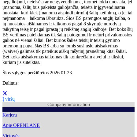
negaliojanti, neteisėta ar neįgyvendinama, tuomet tokia nuostata, jei
įmanoma, šalių bus pakeista galiojančia, teisėta ir įgyvendinama
nuostata, kuri kiek įmanoma atspindi pirminį šalių ketinimą, o jei tai
neįmanoma – laikoma išbraukta. Šios BS parengtos anglų kalba, o
jų nuostatos aiškinamos ir taikomos pagal 8 skyriuje nurodytą
taikytiną teisę ir pagal įprastą jų reikšmę anglų kalboje. Bet koks šių
BS vertimas pateikiamas tik šalių patogumui ir neturi privalomosios
galios nė vienai šaliai. Bet kurios šalies teisių ir teisių gynimo
priemonių pagal šias BS arba su jomis susijusių atsisakymas
(waiver) galimas tik pateikus aiškų rašytinį pranešimą kitai šaliai.
Bet koks atsisakymas taikomas tik konkrečiam atvejui ir tikslui,
kuriam jis suteiktas.
Šios sąlygos peržiūrėtos 2026.01.23.
Dalintis
:
Į viršų
Company information
Karjera
Apie OPENLANE
Vietovės