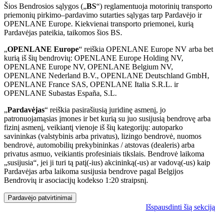
Šios Bendrosios sąlygos („
BS
“) reglamentuoja motorinių transporto
priemonių pirkimo–pardavimo sutarties sąlygas tarp Pardavėjo ir
OPENLANE Europe. Kiekvienai transporto priemonei, kurią
Pardavėjas pateikia, taikomos šios BS.
„
OPENLANE Europe
“ reiškia OPENLANE Europe NV arba bet
kurią iš šių bendrovių: OPENLANE Europe Holding NV,
OPENLANE Europe NV, OPENLANE Belgium NV,
OPENLANE Nederland B.V., OPENLANE Deutschland GmbH,
OPENLANE France SAS, OPENLANE Italia S.R.L. ir
OPENLANE Subastas España, S.L.
„
Pardavėjas
“ reiškia pasirašiusią juridinę asmenį, jo
patronuojamąsias įmones ir bet kurią su juo susijusią bendrovę arba
fizinį asmenį, veikiantį vienoje iš šių kategorijų: autoparko
savininkas (valstybinis arba privatus), lizingo bendrovė, nuomos
bendrovė, automobilių prekybininkas / atstovas (dealeris) arba
privatus asmuo, veikiantis profesiniais tikslais. Bendrovė laikoma
„susijusia“, jei ji turi tą patį(-ius) akcininką(-us) ar vadovą(-us) kaip
Pardavėjas arba laikoma susijusia bendrove pagal Belgijos
Bendrovių ir asociacijų kodekso 1:20 straipsnį.
Pardavėjo patvirtinimai
Išspausdinti šią sekciją