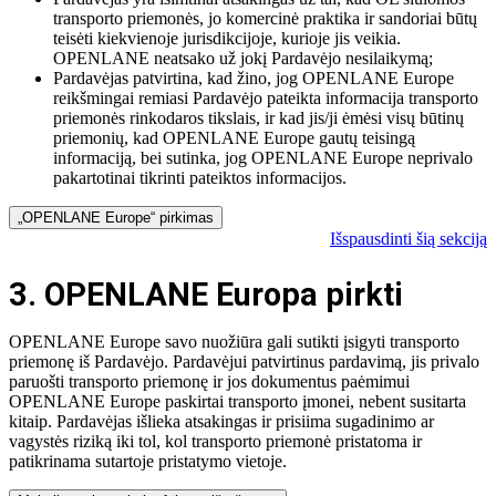
transporto priemonės, jo komercinė praktika ir sandoriai būtų
teisėti kiekvienoje jurisdikcijoje, kurioje jis veikia.
OPENLANE neatsako už jokį Pardavėjo nesilaikymą;
Pardavėjas patvirtina, kad žino, jog OPENLANE Europe
reikšmingai remiasi Pardavėjo pateikta informacija transporto
priemonės rinkodaros tikslais, ir kad jis/ji ėmėsi visų būtinų
priemonių, kad OPENLANE Europe gautų teisingą
informaciją, bei sutinka, jog OPENLANE Europe neprivalo
pakartotinai tikrinti pateiktos informacijos.
„OPENLANE Europe“ pirkimas
Išspausdinti šią sekciją
3. OPENLANE Europa pirkti
OPENLANE Europe savo nuožiūra gali sutikti įsigyti transporto
priemonę iš Pardavėjo. Pardavėjui patvirtinus pardavimą, jis privalo
paruošti transporto priemonę ir jos dokumentus paėmimui
OPENLANE Europe paskirtai transporto įmonei, nebent susitarta
kitaip. Pardavėjas išlieka atsakingas ir prisiima sugadinimo ar
vagystės riziką iki tol, kol transporto priemonė pristatoma ir
patikrinama sutartoje pristatymo vietoje.