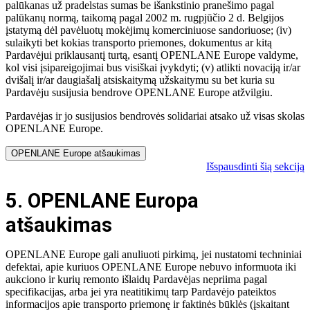
palūkanas už pradelstas sumas be išankstinio pranešimo pagal
palūkanų normą, taikomą pagal 2002 m. rugpjūčio 2 d. Belgijos
įstatymą dėl pavėluotų mokėjimų komerciniuose sandoriuose; (iv)
sulaikyti bet kokias transporto priemones, dokumentus ar kitą
Pardavėjui priklausantį turtą, esantį OPENLANE Europe valdyme,
kol visi įsipareigojimai bus visiškai įvykdyti; (v) atlikti novaciją ir/ar
dvišalį ir/ar daugiašalį atsiskaitymą užskaitymu su bet kuria su
Pardavėju susijusia bendrove OPENLANE Europe atžvilgiu.
Pardavėjas ir jo susijusios bendrovės solidariai atsako už visas skolas
OPENLANE Europe.
OPENLANE Europe atšaukimas
Išspausdinti šią sekciją
5. OPENLANE Europa
atšaukimas
OPENLANE Europe gali anuliuoti pirkimą, jei nustatomi techniniai
defektai, apie kuriuos OPENLANE Europe nebuvo informuota iki
aukciono ir kurių remonto išlaidų Pardavėjas nepriima pagal
specifikacijas, arba jei yra neatitikimų tarp Pardavėjo pateiktos
informacijos apie transporto priemonę ir faktinės būklės (įskaitant