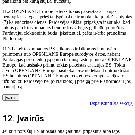
panaikinti bet kurią šių BS nuostatą.
11.2 OPENLANE Europe pateiks tokias pakeistas ar naujas
bendrąsias sąlygas, prieš tai įspėjusi ne trumpiau kaip prieš septynias
(7) kalendorines dienas. Pardavėjas aiškiai pripažįsta ir sutinka, kad
tokios pakeistos ar naujos bendrosios sąlygos gali būti praneštos
Pardavėjui elektroniniu būdu, įskaitant el. paštu ir/arba pranešimu
Platformoje.
11.3 Pakeistos ar naujos BS taikomos ir laikomos Pardavėjo
priimtomis nuo OPENLANE Europe nurodytos datos, nebent
Pardavėjas per suteiktą įspėjimo terminą raštu praneša OPENLANE
Europe, kad atsisako priimti tokias pakeistas ar naujas BS. Tokiu
atveju OPENLANE Europe pasilieka teisę nedelsiant nutraukti šias
BS be jokios OPENLANE Europe mokėtinos kompensacijos ir
užblokuoti Pardavėjo bei jo Naudotojų prieigą prie Platformos ir jos
naudojimą.
Įvairūs
Išspausdinti šią sekciją
12. Įvairūs
Jei kuri nors šių BS nuostata bus galutinai pripažinta arba taps