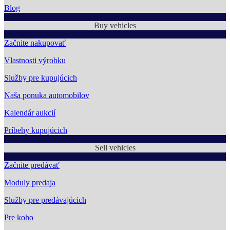
Blog
Buy vehicles
Začnite nakupovať
Vlastnosti výrobku
Služby pre kupujúcich
Naša ponuka automobilov
Kalendár aukcií
Príbehy kupujúcich
Sell vehicles
Začnite predávať
Moduly predaja
Služby pre predávajúcich
Pre koho