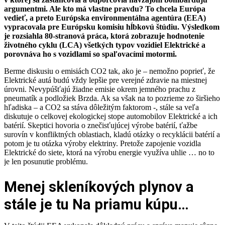
argumentmi. Ale kto má vlastne pravdu? To chcela Európa
vedieť, a preto Európska environmentálna agentúra (EEA)
vypracovala pre Európsku komisiu hĺbkovú štúdiu. Výsledkom
je rozsiahla 80-stranová práca, ktorá zobrazuje hodnotenie
životného cyklu (LCA) všetkých typov vozidiel Elektrické a
porovnáva ho s vozidlami so spaľovacími motormi.
Berme diskusiu o emisiách CO2 tak, ako je – nemožno poprieť, že
Elektrické autá budú vždy lepšie pre verejné zdravie na miestnej
úrovni. Nevypúšťajú žiadne emisie okrem jemného prachu z
pneumatík a podložiek Brzda. Ak sa však na to pozrieme zo širšieho
hľadiska – a CO2 sa stáva dôležitým faktorom -, stále sa veľa
diskutuje o celkovej ekologickej stope automobilov Elektrické a ich
batérií. Skeptici hovoria o znečisťujúcej výrobe batérií, ťažbe
surovín v konfliktných oblastiach, kladú otázky o recyklácii batérií a
potom je tu otázka výroby elektriny. Pretože zapojenie vozidla
Elektrické do siete, ktorá na výrobu energie využíva uhlie … no to
je len posunutie problému.
Menej skleníkových plynov a
stále je tu Na priamu kúpu…