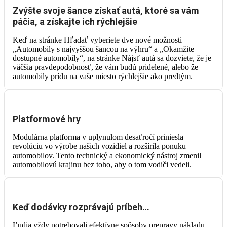
Zvýšte svoje šance získať autá, ktoré sa vám
páčia, a získajte ich rýchlejšie
Keď na stránke Hľadať vyberiete dve nové možnosti
„Automobily s najvyššou šancou na výhru“ a „Okamžite
dostupné automobily“, na stránke Nájsť autá sa dozviete, že je
väčšia pravdepodobnosť, že vám budú pridelené, alebo že
automobily prídu na vaše miesto rýchlejšie ako predtým.
Platformové hry
Modulárna platforma v uplynulom desaťročí priniesla
revolúciu vo výrobe našich vozidiel a rozšírila ponuku
automobilov. Tento technický a ekonomický nástroj zmenil
automobilovú krajinu bez toho, aby o tom vodiči vedeli.
Keď dodávky rozprávajú príbeh…
Ľudia vždy potrebovali efektívne spôsoby prepravy nákladu