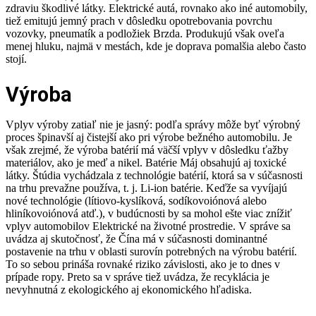
zdraviu škodlivé látky. Elektrické autá, rovnako ako iné automobily,
tiež emitujú jemný prach v dôsledku opotrebovania povrchu
vozovky, pneumatík a podložiek Brzda. Produkujú však oveľa
menej hluku, najmä v mestách, kde je doprava pomalšia alebo často
stojí.
Výroba
Vplyv výroby zatiaľ nie je jasný: podľa správy môže byť výrobný
proces špinavší aj čistejší ako pri výrobe bežného automobilu. Je
však zrejmé, že výroba batérií má väčší vplyv v dôsledku ťažby
materiálov, ako je meď a nikel. Batérie Máj obsahujú aj toxické
látky. Štúdia vychádzala z technológie batérií, ktorá sa v súčasnosti
na trhu prevažne používa, t. j. Li-ion batérie. Keďže sa vyvíjajú
nové technológie (lítiovo-kyslíková, sodíkovoiónová alebo
hliníkovoiónová atď.), v budúcnosti by sa mohol ešte viac znížiť
vplyv automobilov Elektrické na životné prostredie. V správe sa
uvádza aj skutočnosť, že Čína má v súčasnosti dominantné
postavenie na trhu v oblasti surovín potrebných na výrobu batérií.
To so sebou prináša rovnaké riziko závislosti, ako je to dnes v
prípade ropy. Preto sa v správe tiež uvádza, že recyklácia je
nevyhnutná z ekologického aj ekonomického hľadiska.