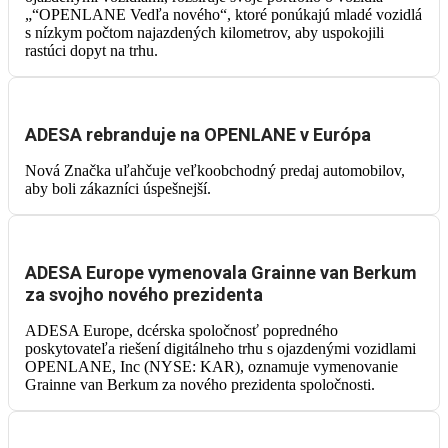
„“OPENLANE Vedľa nového“, ktoré ponúkajú mladé vozidlá
s nízkym počtom najazdených kilometrov, aby uspokojili
rastúci dopyt na trhu.
ADESA rebranduje na OPENLANE v Európa
Nová Značka uľahčuje veľkoobchodný predaj automobilov,
aby boli zákazníci úspešnejší.
ADESA Europe vymenovala Grainne van Berkum
za svojho nového prezidenta
ADESA Europe, dcérska spoločnosť popredného
poskytovateľa riešení digitálneho trhu s ojazdenými vozidlami
OPENLANE, Inc (NYSE: KAR), oznamuje vymenovanie
Grainne van Berkum za nového prezidenta spoločnosti.