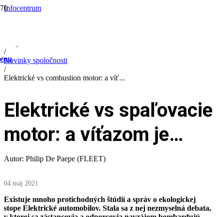
Infocentrum
/
Company information
/
Blog
/
enu
Novinky spoločnosti
/
Elektrické vs combustion motor: a víť...
Elektrické vs spaľovacie
motor: a víťazom je…
Autor: Philip De Paepe (FLEET)
04 máj 2021
Existuje mnoho protichodných štúdií a správ o ekologickej
stope Elektrické automobilov. Stala sa z nej nezmyselná debata,
v ktorej sa zástancovia a odporcovia navzájom bombardujú