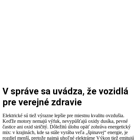
V správe sa uvádza, že vozidlá
pre verejné zdravie
Elektrické sú tiež výrazne lepšie pre miestnu kvalitu ovzdušia.
Keďže motory nemajú výfuk, nevypúšťajú oxidy dusíka, pevné
častice ani oxid siričitý. Dôležitú úlohu opäť zohráva energetický
mix: v krajinách, kde sa stále vyrába veľa „špinavej“ energie, je
rozdiel menší, pretože najmä uhoľné elektrárne Výkon tiež emitujú