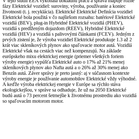
V tejto štúdii EEA vykonala dôkladnú prácu a správa mapuje rôzne
fázy Elektrické vozidiel: suroviny, výroba, používanie a koniec
životnosti (t. j. recyklácia). Elektrické Elektrické Definícia vozidiel
Elektrické bola použitá v čo najširšom rozsahu: batériové Elektrické
vozidlá (BEV), plug-in Hybridné Elektrické vozidlá (PHEV),
vozidlá s predĺženým dojazdom (REEV), Hybridné Elektrické
vozidlá (HEV) a vozidlá s palivovými článkami (FCEV). Jedným z
prvých zistení je, že výroba vozidiel Elektrické produkuje 1.3 až 2
krát viac skleníkových plynov ako spaľovacie motor autá. Vozidlá
Elektrické však na cestách viac než kompenzujú. Na základe
európskeho mixu elektrickej energie (priemer všetkých foriem
výroby energie) vypúšťa Elektrické auto o 17% až 21% menej
skleníkových plynov ako Nafta autá a o 26% až 30% menej ako
Benzín autá. Záver správy je preto jasný: aj v súčasnom kontexte
výroby energie je používanie automobilov Elektrické vždy výhodné.
A keďže výroba elektrickej energie v Európe sa rýchlo stáva
ekologickejšou, v správe sa odhaduje, že už na 2050 Elektrické
budú autá o 73 percent šetrnejšie k životnému prostrediu ako vozidlá
so spaľovacím motorom motor.