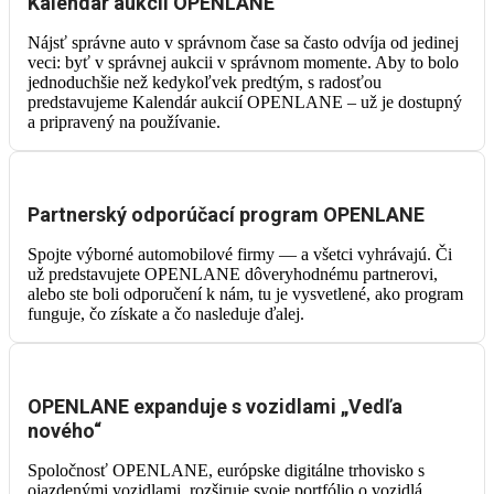
Kalendár aukcií OPENLANE
Nájsť správne auto v správnom čase sa často odvíja od jedinej
veci: byť v správnej aukcii v správnom momente. Aby to bolo
jednoduchšie než kedykoľvek predtým, s radosťou
predstavujeme Kalendár aukcií OPENLANE – už je dostupný
a pripravený na používanie.
Partnerský odporúčací program OPENLANE
Spojte výborné automobilové firmy — a všetci vyhrávajú. Či
už predstavujete OPENLANE dôveryhodnému partnerovi,
alebo ste boli odporučení k nám, tu je vysvetlené, ako program
funguje, čo získate a čo nasleduje ďalej.
OPENLANE expanduje s vozidlami „Vedľa
nového“
Spoločnosť OPENLANE, európske digitálne trhovisko s
ojazdenými vozidlami, rozširuje svoje portfólio o vozidlá