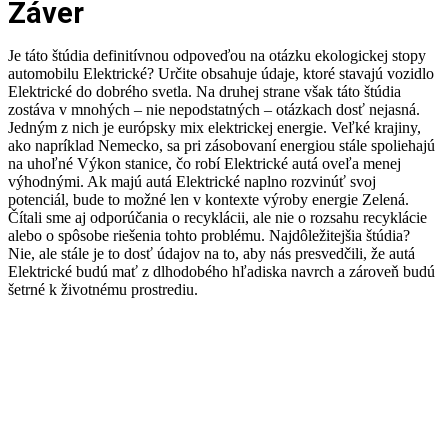
Záver
Je táto štúdia definitívnou odpoveďou na otázku ekologickej stopy
automobilu Elektrické? Určite obsahuje údaje, ktoré stavajú vozidlo
Elektrické do dobrého svetla. Na druhej strane však táto štúdia
zostáva v mnohých – nie nepodstatných – otázkach dosť nejasná.
Jedným z nich je európsky mix elektrickej energie. Veľké krajiny,
ako napríklad Nemecko, sa pri zásobovaní energiou stále spoliehajú
na uhoľné Výkon stanice, čo robí Elektrické autá oveľa menej
výhodnými. Ak majú autá Elektrické naplno rozvinúť svoj
potenciál, bude to možné len v kontexte výroby energie Zelená.
Čítali sme aj odporúčania o recyklácii, ale nie o rozsahu recyklácie
alebo o spôsobe riešenia tohto problému. Najdôležitejšia štúdia?
Nie, ale stále je to dosť údajov na to, aby nás presvedčili, že autá
Elektrické budú mať z dlhodobého hľadiska navrch a zároveň budú
šetrné k životnému prostrediu.