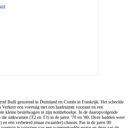
kçe
zend Bulli genoemd in Duitsland en Combi in Frankrijk. Het scheelde
an Verkeer een voertuig met een laadruimte vooraan en een
te kleine bestelwagen in zijn notitieboekje. In de daaropvolgende
en die uitkwamen (T2 en T3) in de jaren ’70 en ’80. Deze hadden weer
 en een verbeterd (maar zwaarder) chassis. Pas in de jaren 90
et voertuig te voorzien van een watergekoelde motor en deze aan de