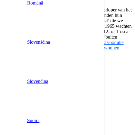
Română
ct. Dit model werd 102 jaar geleden gelanceerd als voorloper van het
-toncategorie dat door Ford werd gemaakt. Eigenaars konden hun
greep aan de voorkant van het voertuig. De naam ‘Transit’ die we
oduceerd – de Ford Taunus Transit werd. We moesten tot 1965 wachten
sen, drie carrosserietypes (bestelwagen, combi en 9-, 12- of 15-seat
 en achter; een achterklep of twee achterdeuren die naar buiten
Slovenščina
 gevonden op de markt dat het de inspiratie is geweest voor alle
01 vijf keer samen de ‘International Van of the Year’ gewonnen.
Slovenčina
Suomi