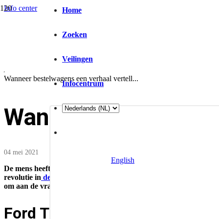
Info center
Home
/
Company information
/
Zoeken
Blog
/
Veilingen
Bedrijfsnieuws
/
Wanneer bestelwagens een verhaal vertell...
Infocentrum
Wanneer bestelwage
04 mei 2021
English
De mens heeft altijd effectieve methoden nodig gehad om ladingen
revolutie in
de wereld van bestelwagens
. We hebben de lancering
om aan de vraag van gebruikers te voldoen. Hier vindt u de rijke
Ford Transit: het begon allema