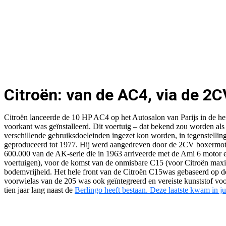
Citroën: van de AC4, via de 2C
Citroën lanceerde de 10 HP AC4 op het Autosalon van Parijs in de her
voorkant was geïnstalleerd. Dit voertuig – dat bekend zou worden al
verschillende gebruiksdoeleinden ingezet kon worden, in tegenstelli
geproduceerd tot 1977. Hij werd aangedreven door de 2CV boxermoto
600.000 van de AK-serie die in 1963 arriveerde met de Ami 6 motor 
voertuigen), voor de komst van de onmisbare C15 (voor Citroën maxi
bodemvrijheid. Het hele front van de Citroën C15was gebaseerd op de
voorwielas van de 205 was ook geïntegreerd en vereiste kunststof voor
tien jaar lang naast de
Berlingo heeft bestaan. Deze laatste kwam in jul