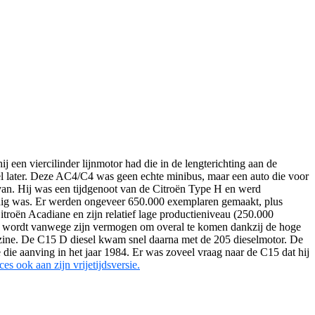
een viercilinder lijnmotor had die in de lengterichting aan de
el later. Deze AC4/C4 was geen echte minibus, maar een auto die voor
van. Hij was een tijdgenoot van de Citroën Type H en werd
dig was. Er werden ongeveer 650.000 exemplaren gemaakt, plus
roën Acadiane en zijn relatief lage productieniveau (250.000
ist wordt vanwege zijn vermogen om overal te komen dankzij de hoge
nzine. De C15 D diesel kwam snel daarna met de 205 dieselmotor. De
 die aanving in het jaar 1984. Er was zoveel vraag naar de C15 dat hij
es ook aan zijn vrijetijdsversie.