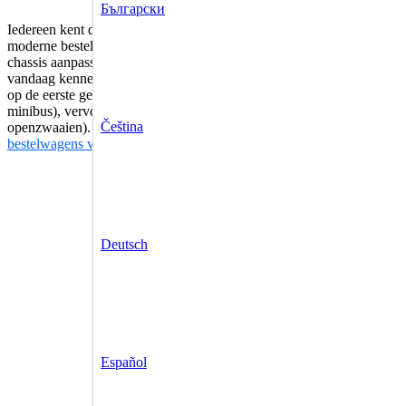
Български
Iedereen kent de Ford T: het is een icoon dat een wereldwijd succes 
moderne bestelwagen- en pickup-assortiment waartoe nu ook de Ford T
chassis aanpassen met een laadbak die elk type goederen kon vervoere
vandaag kennen, verscheen voor het eerst in 1961, toen de Ford FK 
op de eerste generatie Ford Transit. Vanaf het begin was het aanbod e
minibus), vervolgens de versies met dieplader en chassis cabine, en te
Čeština
openzwaaien). Vijf generaties later is
de Ford Transit nog steeds de m
bestelwagens van de fabrikant: Transit Courier, Transit Connect, Tra
Deutsch
Español