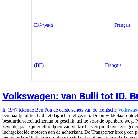
Ελληνικά
Français
(BE)
Français
Volkswagen: van Bulli tot ID. 
In 1947 tekende Ben Pon de eerste schets van de iconische
Volkswage
een haartje of het had het daglicht niet gezien. De ontwikkelaar ont
bestuurdersstoel achteraan ongeschikt achtte voor de openbare weg. Po
zeventig jaar zijn er elf miljoen van verkocht, verspreid over zes g
luchtgekoelde motoren aan de achterkant. De Transporter kreeg een pa
veranderde VW de oorspronkelijke stijl radicaal, waardoor de Transpo