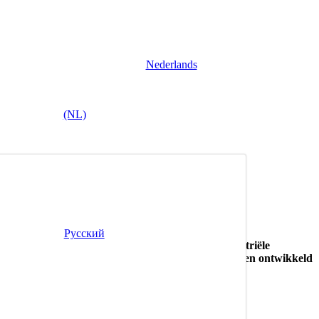
Nederlands
(NL)
llen…
Русский
eeuw heeft deze behoefte geleid tot een ware industriële
ormen van Motoring Heritage en die nog steeds worden ontwikkeld
n Europa.