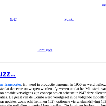
Tür
(BE)
Polski
Português
Buzz…
n Transporter
. Hij werd in productie genomen in 1950 en werd liefko
dekte dat de eerste ontwerpen werden afgewezen omdat het Ministerie v
n draaide vervolgens zijn concept om en schetste in1947 deze allereers
eneraties. De geest van de Combi werd voortgezet in de volgende modell
ar updates, zoals schijfremmen (T2), optionele vierwielaandrijving (T3)
rter zijn volledige potentieel kon bereiken. De fabrikant besloot om h