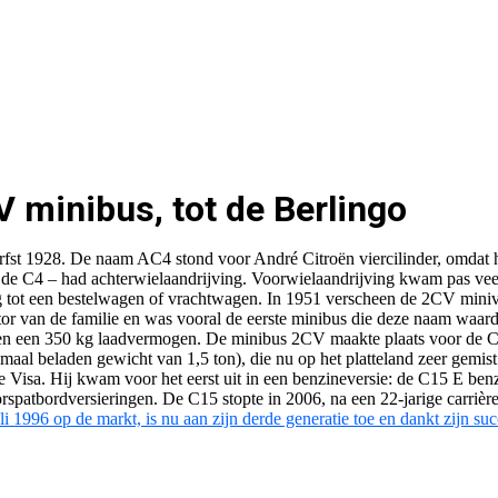
V minibus, tot de Berlingo
fst 1928. De naam AC4 stond voor André Citroën viercilinder, omdat hij 
s de C4 – had achterwielaandrijving. Voorwielaandrijving kwam pas ve
ng tot een bestelwagen of vrachtwagen. In 1951 verscheen de 2CV mini
r van de familie en was vooral de eerste minibus die deze naam waar
en een 350 kg laadvermogen. De minibus 2CV maakte plaats voor de Cit
maal beladen gewicht van 1,5 ton), die nu op het platteland zeer gem
 Visa. Hij kwam voor het eerst uit in een benzineversie: de C15 E be
spatbordversieringen. De C15 stopte in 2006, na een 22-jarige carrière
i 1996 op de markt, is nu aan zijn derde generatie toe en dankt zijn succ