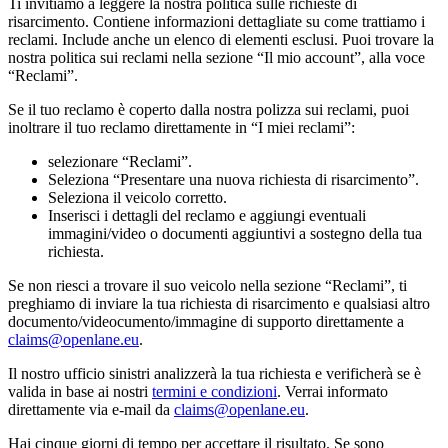
Ti invitiamo a leggere la nostra politica sulle richieste di
risarcimento. Contiene informazioni dettagliate su come trattiamo i
reclami. Include anche un elenco di elementi esclusi. Puoi trovare la
nostra politica sui reclami nella sezione “Il mio account”, alla voce
“Reclami”.
Se il tuo reclamo è coperto dalla nostra polizza sui reclami, puoi
inoltrare il tuo reclamo direttamente in “I miei reclami”:
selezionare “Reclami”.
Seleziona “Presentare una nuova richiesta di risarcimento”.
Seleziona il veicolo corretto.
Inserisci i dettagli del reclamo
e aggiungi eventuali
immagini/video o documenti aggiuntivi a sostegno della tua
richiesta.
Se non riesci a trovare il suo veicolo nella sezione “Reclami”, ti
preghiamo di inviare la tua richiesta di risarcimento e qualsiasi altro
documento/videocumento/immagine di supporto direttamente a
claims@openlane.eu
.
Il nostro ufficio sinistri analizzerà la tua richiesta e verificherà se è
valida in base ai nostri
termini e condizioni
. Verrai informato
direttamente via e-mail da
claims@openlane.eu
.
Hai cinque giorni di tempo per accettare il risultato. Se sono